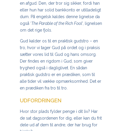
en afgud. Den, der tror sig sikker, fordi han
eller hun har solid bankkonto er utilladeligt
dum. På engelsk kaldes denne lignelse da
også ‘
The Parable of the Rich
Fool
’, lignelsen
om det rige fjols.
Gud kalder os til en praktisk gudstro – en
tro, hvor vi tager Gud på ordet og i praksis
sætter vores lid til Gud og hans omsorg.
Der findes en rigdom i Gud, som giver
tryghed også i dagliglivet. En sådan
praktisk gudstro er en prædiken, som til
alle tider vil vække opmærksomhed. Det er
en prædiken fra tro til tro.
UDFORDRINGEN
Hvor stor plads fylder penge i dit liv? Har
de sat dagsordenen for dig, eller kan du frit
dele ud af dem til andre, der har brug for