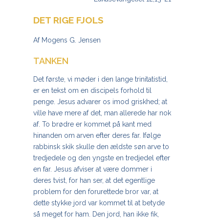
DET RIGE FJOLS
Af Mogens G. Jensen
TANKEN
Det første, vi møder i den lange
trinitatistid
,
er en tekst om en discipels forhold til
penge. Jesus advarer os imod
griskhed;
at
ville have mere af det, man allerede har nok
af. To brødre er kommet på kant med
hinanden om arven efter deres far. Ifølge
rabbinsk skik skulle den ældste søn arve to
tredjedele og den yngste en tredjedel efter
en far. Jesus
afviser
at være dommer i
deres tvist, for han ser, at det egentlige
problem for den forurettede bror var, at
dette stykke jord var kommet til at betyde
så meget for ham. Den jord, han ikke fik,