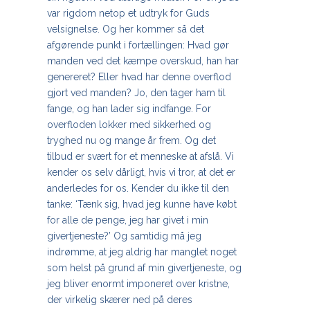
var rigdom netop et udtryk for Guds
velsignelse. Og her kommer så det
afgørende punkt i fortællingen: Hvad gør
manden ved det kæmpe overskud, han har
genereret? Eller hvad har denne overflod
gjort ved manden? Jo, den tager ham til
fange, og han lader sig indfange. For
overfloden lokker med sikkerhed og
tryghed nu og mange år frem. Og det
tilbud er svært for et menneske at afslå. Vi
kender os selv dårligt, hvis vi tror, at det er
anderledes for os. Kender du ikke til den
tanke: ‘Tænk sig, hvad jeg kunne have købt
for alle de penge, jeg har givet i min
givertjeneste?’ Og samtidig må jeg
indrømme, at jeg aldrig har manglet noget
som helst på grund af min givertjeneste, og
jeg bliver enormt imponeret over kristne,
der virkelig skærer ned på deres