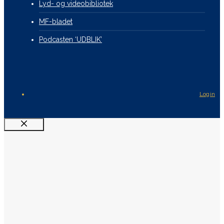
Lyd- og videobibliotek
MF-bladet
Podcasten ‘UDBLIK’
Login
Luk