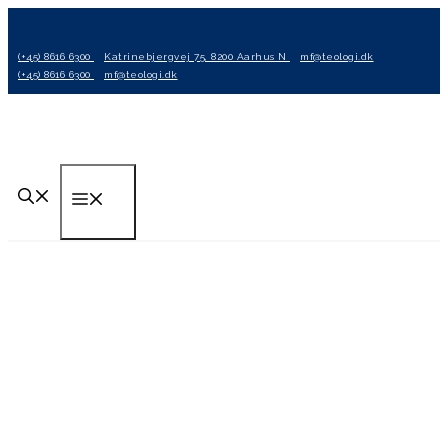
Hop
til
(+45) 8616 6300
Katrinebjergvej 75, 8200 Aarhus N
mf@teologi.dk
indhold
(+45) 8616 6300
mf@teologi.dk
Menu