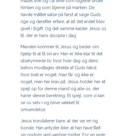
måttet øve sig i at leve som fuglene under
himlen og som liljerne på marken. De
havde måttet satse på først at søge Guds
rige og derefter erfare, at alt det andet blev
givet i tilgift. Og det samme kalder Jesus os
til, der er hans disciple i dag.
Manden kommer til Jesus og beder om
hjælp til at få sin arv. Han er ikke klar til det
ubekymrede liv, hvor hver dag og dens
behov modtages direkte af Guds hånd,
hvor livet er noget, man får og ikke er
noget, man har krav på. Jesus holder her et
spejl op for denne mand og alle os, der
hører denne beretning. Et spejl, som vi kan
se os selv i og blive vækket til
omvendelse.
Jesus konstaterer bare, at der var en rig
bonde. Han antyder ikke, at han have fået
sin rigdom ved uærlige midler. For en jøde