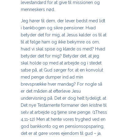
levestandard for at give til missionen og
menneskers nød.
Jeg hører til dem, der lever bedst med lidt
i bankbogen og sikre pensioner. Hvad
betyder det for mig, at Jesus kalder os til at
til at følge ham og ikke bekymre os om,
hvad vi skal spise og klæde os med? Hvad
betyder det for mig? Betyder det, at jeg
skal holde op med at arbejde og i stedet
satse på, at Gud sørger for, at en konvolut
med penge dumper ind ad min
brevsprække hver mandag? For nogle så
er det måden at efterleve Jesu
undervisning på. Det er dog helt tydeligt, at
Det nye Testamente formaner den kristne til
selv at arbejde og tjene sine penge. (1Thess
4,11-12) Men at hente vores tryghed ved en
god bankkonto og en pensionsopsparing,
det er at gøre vores ejendom til gud – ja,