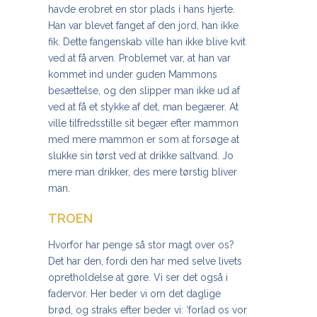
havde erobret en stor plads i hans hjerte.
Han var blevet fanget af den jord, han ikke
fik. Dette fangenskab ville han ikke blive kvit
ved at få arven. Problemet var, at han var
kommet ind under guden Mammons
besættelse, og den slipper man ikke ud af
ved at få et stykke af det, man begærer. At
ville tilfredsstille sit begær efter mammon
med mere mammon er som at forsøge at
slukke sin tørst ved at drikke saltvand. Jo
mere man drikker, des mere tørstig bliver
man.
TROEN
Hvorfor har penge så stor magt over os?
Det har den, fordi den har med selve livets
opretholdelse at gøre. Vi ser det også i
fadervor. Her beder vi om det daglige
brød, og straks efter beder vi: ‘forlad os vor