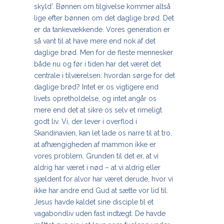
skyld’. Bønnen om tilgivelse kommer altså
lige efter bønnen om det daglige brød. Det
er da tankevækkende. Vores generation er
så vant til at have mere end nok af det
daglige brød. Men for de fleste mennesker
både nu og før i tiden har det været det
centrale i tilværelsen: hvordan sørge for det
daglige brød? Intet er os vigtigere end
livets opretholdelse, og intet angår os
mere end det at sikre os selv et rimeligt
godt liv. Vi, der lever i overflod i
Skandinavien, kan let lade os narre til at tro,
at afhængigheden af mammon ikke er
vores problem. Grunden til det er, at vi
aldrig har været i nød – at vi aldrig eller
sjældent for alvor har været derude, hvor vi
ikke har andre end Gud at sætte
vor
lid til.
Jesus havde kaldet sine disciple til et
vagabondliv uden fast indtægt. De havde