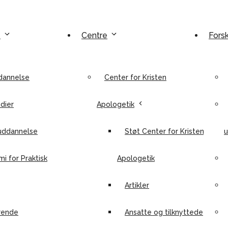
e
Centre
Fors
dannelse
Center for Kristen
dier
Apologetik
uddannelse
Støt Center for Kristen
u
i for Praktisk
Apologetik
Artikler
rende
Ansatte og tilknyttede