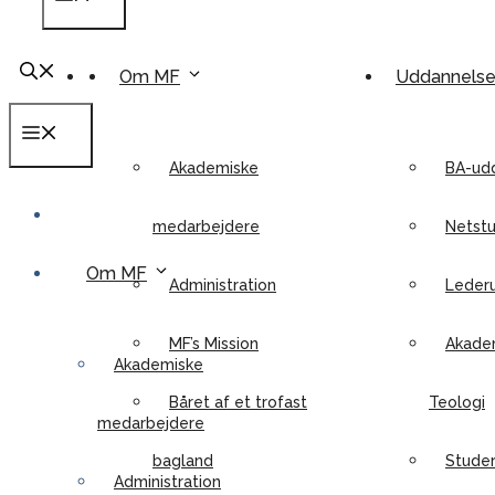
Om MF
Uddannels
Menu
Akademiske
BA-ud
medarbejdere
Netstu
Om MF
Administration
Leder
MF’s Mission
Akadem
Akademiske
Båret af et trofast
Teologi
medarbejdere
bagland
Stude
Administration