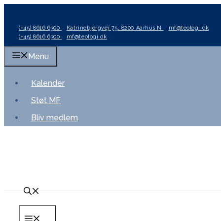
Hop
til
(+45) 8616 6300
Katrinebjergvej 75, 8200 Aarhus N
mf@teologi.dk
indhold
(+45) 8616 6300
mf@teologi.dk
Menu
Kalender
Støt MF
Bliv medlem
Menu