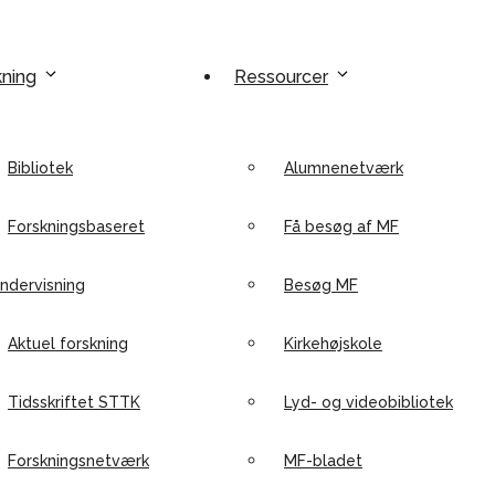
kning
Ressourcer
Bibliotek
Alumnenetværk
Forskningsbaseret
Få besøg af MF
ndervisning
Besøg MF
Aktuel forskning
Kirkehøjskole
Tidsskriftet STTK
Lyd- og videobibliotek
Forskningsnetværk
MF-bladet