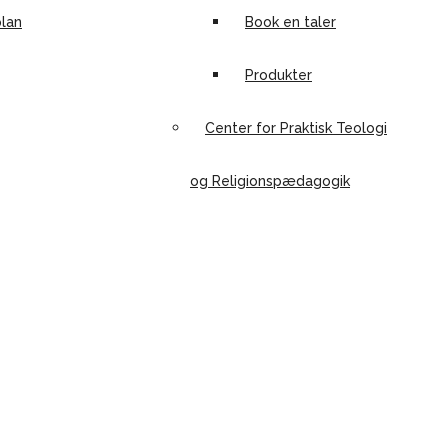
lan
Book en taler
Produkter
Center for Praktisk Teologi
og Religionspædagogik