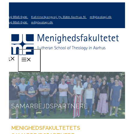
Hop
til
(+45) 8616 6300
Katrinebjergvej 75, 8200 Aarhus N
mf@teologi.dk
indhold
(+45) 8616 6300
mf@teologi.dk
Menu
SAMARBEJDSPARTNERE
MENIGHEDSFAKULTETETS