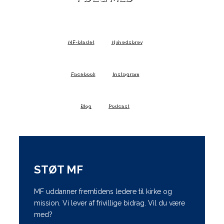
MF-bladet
Nyhedsbrev
Facebook
Instagram
Blog
Podcast
STØT MF
MF uddanner fremtidens ledere til kirke og
mission. Vi lever af frivillige bidrag. Vil du være
med?