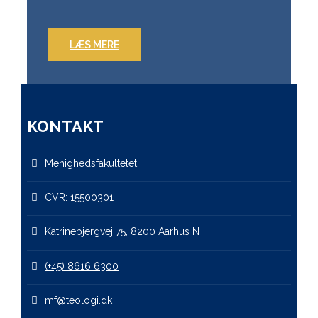
LÆS MERE
KONTAKT
Menighedsfakultetet
CVR: 15500301
Katrinebjergvej 75, 8200 Aarhus N
(+45) 8616 6300
mf@teologi.dk