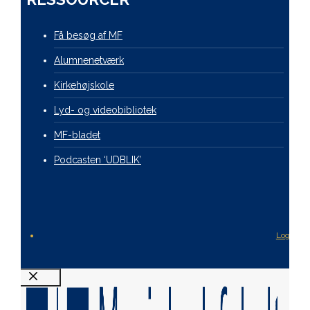
Få besøg af MF
Alumnenetværk
Kirkehøjskole
Lyd- og videobibliotek
MF-bladet
Podcasten ‘UDBLIK’
Login
Luk