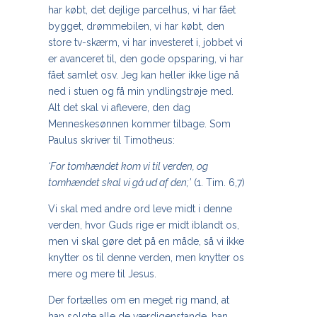
har købt, det dejlige parcelhus, vi har fået
bygget, drømmebilen, vi har købt, den
store tv-skærm, vi har investeret i, jobbet vi
er avanceret til, den gode opsparing, vi har
fået samlet osv. Jeg kan heller ikke lige nå
ned i stuen og få min yndlingstrøje med.
Alt det skal vi aflevere, den dag
Menneskesønnen kommer tilbage. Som
Paulus skriver til Timotheus:
‘For tomhændet kom vi til verden, og
tomhændet skal vi gå ud af den;’
(1. Tim. 6,7)
Vi skal med andre ord leve midt i denne
verden, hvor Guds rige er midt iblandt os,
men vi skal gøre det på en måde, så vi ikke
knytter os til denne verden, men knytter os
mere og mere til Jesus.
Der fortælles om en meget rig mand, at
han solgte alle de værdigenstande, han