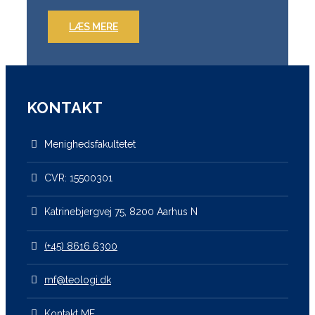
LÆS MERE
KONTAKT
Menighedsfakultetet
CVR: 15500301
Katrinebjergvej 75, 8200 Aarhus N
(+45) 8616 6300
mf@teologi.dk
Kontakt MF