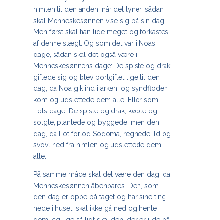
himlen til den anden, når det lyner, sådan
skal Menneskesønnen vise sig på sin dag.
Men først skal han lide meget og forkastes
af denne slægt. Og som det var i Noas
dage, sådan skal det også være i
Menneskesønnens dage: De spiste og drak,
giftede sig og blev bortgiftet lige til den
dag, da Noa gik ind i arken, og syndfloden
kom og udslettede dem alle. Eller som i
Lots dage: De spiste og drak, købte og
solgte, plantede og byggede; men den
dag, da Lot forlod Sodoma, regnede ild og
svovl ned fra himlen og udslettede dem
alle.
På samme måde skal det være den dag, da
Menneskesønnen åbenbares. Den, som
den dag er oppe på taget og har sine ting
nede i huset, skal ikke gå ned og hente
dem, og lige så lidt skal den, der er ude på