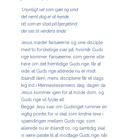
‘Usynligt vel som sjæl og sind
det nemt dog er at kende,
alt som en stad på bjergetind,
der ses til verdens ende.’
Jesus møder farisæerne og sine disciple
med to forskellige svar på, hvornår Guds
rige kommer. Farisæerne, som gerne ville
høre om det fremtidige Guds rige, får at
vide, at Guds rige allerede nu er midt
iblandt dem, mens disciplene får et slags
kig ind i Menneskesønnens dag, dagen da
Jesus kommer igen for at holde dom, og
Guds rige vil fylde alt.
Begge Jesu svar om Gudsriget rummer en
vigtig pointe, for vi skal som kristne leve i
spændingen mellem Guds rige, som
allerede nu er iblandt os, og samtidig skal
vi være parate til at modtage Guds rige, når