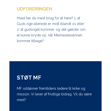
UDFORDRINGEN
Hvad har du mest brug for at høre? 1: at
Guds rige allerede er midt iblandt os eller
2: at gudsriget kommer, og det gælder om
at kunne bryde op, når Menneskesønnen
kommer tilbage?
STØT MF
MF uddanner fremtidens ledere til kirke og
mission. Vi lever af frivillige bidrag. Vil du være
med?