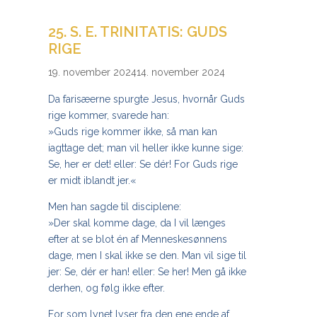
25. S. E. TRINITATIS: GUDS
RIGE
19. november 2024
14. november 2024
Da farisæerne spurgte Jesus, hvornår Guds
rige kommer, svarede han:
»Guds rige kommer ikke, så man kan
iagttage det; man vil heller ikke kunne sige:
Se, her er det! eller: Se dér! For Guds rige
er midt iblandt jer.«
Men han sagde til disciplene:
»Der skal komme dage, da I vil længes
efter at se blot én af Menneskesønnens
dage, men I skal ikke se den. Man vil sige til
jer: Se, dér er han! eller: Se her! Men gå ikke
derhen, og følg ikke efter.
For som lynet lyser fra den ene ende af