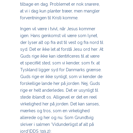
tilbage en dag. Problemet er nok snarere,
at vi i dag kun planter træer, men mangler
forventningen til Kristi komme.
Ingen vil være i tvivl, når Jesus kommer
igen. Hans genkomst vil være som lynet,
der lyser alt op fra øst til vest og fra nord til
syd. Det er ikke let at forstå Jesu ord her: At
Guds rige ikke kan identificeres til at være
et specifikt sted, som vi kender, som fx. at
Tyskland ligger syd for Danmarks grænse.
Guds rige er ikke synligt, som vi kender de
forskellige lande her på jorden. Nej, Guds
rige er helt anderledes. Det er usynligt til
stede iblandt os. Alligevel er det en reel
virkelighed her på jorden. Det kan sanses,
mærkes og tros, som en virkelighed
allerede og her og nu. Som Grundtvig
skriver i salmen ‘Vidunderligst af alt på
jord’(DDS 319,2):