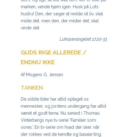
marken, vende hjem igen. Husk på Lots
hustru! Den, der søger at redde sit liv, skal
miste det, men den, der mister det, skal
vinde det.
Lukasevangeliet 17,20-33
GUDS RIGE ALLEREDE /
ENDNU IKKE
Af Mogens G. Jensen
TANKEN
De sidste tider har altid optaget os
mennesker, og jordens undergang har altid
været et godt tema. Nu senest i Thomas
Vinterbergs nye tv-serie ‘Familier som
vores.’ En tv-serie om hvad der sker, når
der rokkes ved de kendte og basale ting,