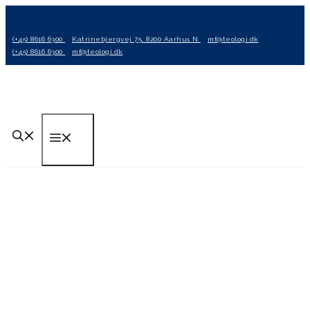
Hop
til
(+45) 8616 6300
Katrinebjergvej 75, 8200 Aarhus N
mf@teologi.dk
indhold
(+45) 8616 6300
mf@teologi.dk
Menu