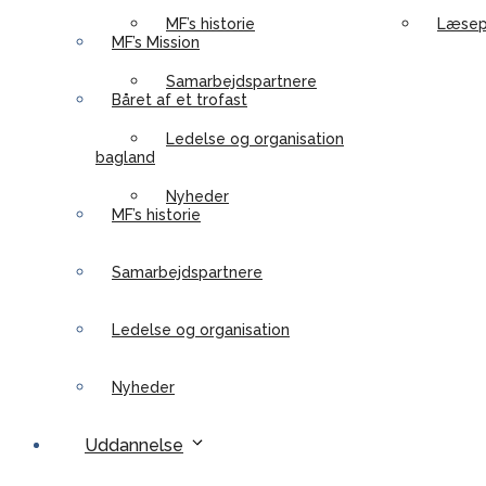
MF’s historie
Læsep
MF’s Mission
Samarbejdspartnere
Båret af et trofast
Ledelse og organisation
bagland
Nyheder
MF’s historie
Samarbejdspartnere
Ledelse og organisation
Nyheder
Uddannelse