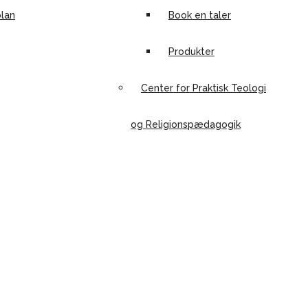
lan
Book en taler
Produkter
Center for Praktisk Teologi
og Religionspædagogik