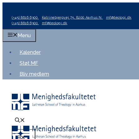
Hop
til
(+45) 8616 6300
Katrinebjergvej 75, 8200 Aarhus N
mf@teologi.dk
indhold
(+45) 8616 6300
mf@teologi.dk
Menu
Kalender
Støt MF
Bliv medlem
Menu