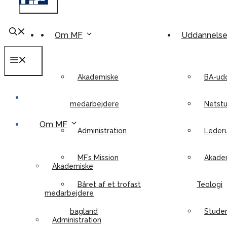
Om MF
Uddannels
Menu
Akademiske
BA-ud
medarbejdere
Netstu
Om MF
Administration
Leder
MF’s Mission
Akadem
Akademiske
Båret af et trofast
Teologi
medarbejdere
bagland
Stude
Administration