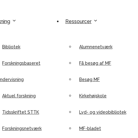
kning
Ressourcer
Bibliotek
Alumnenetværk
Forskningsbaseret
Få besøg af MF
ndervisning
Besøg MF
Aktuel forskning
Kirkehøjskole
Tidsskriftet STTK
Lyd- og videobibliotek
Forskningsnetværk
MF-bladet