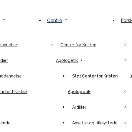
e
Centre
Fors
dannelse
Center for Kristen
dier
Apologetik
uddannelse
Støt Center for Kristen
u
i for Praktisk
Apologetik
Artikler
rende
Ansatte og tilknyttede