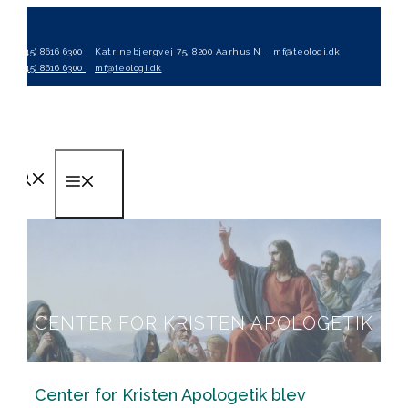
Hop
til
(+45) 8616 6300
Katrinebjergvej 75, 8200 Aarhus N
mf@teologi.dk
indhold
(+45) 8616 6300
mf@teologi.dk
Menu
CENTER FOR KRISTEN APOLOGETIK
Center for Kristen Apologetik blev