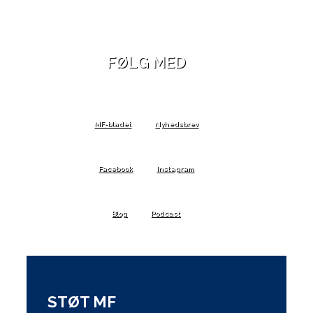
FØLG MED
MF-bladet
Nyhedsbrev
Facebook
Instagram
Blog
Podcast
STØT MF