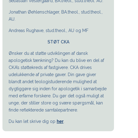
Sebastian Vestergaard, BA.theol., stud.theol. AU.
Jonathan Øehlenschlager, BA.theol., stud.theol.,
AU.
Andreas Rughave, stud.theol., AU og MF
STØT CKA
Ønsker du at støtte udviklingen af dansk
apologetisk tænkning? Du kan du blive en del af
CKA’s støttekreds af fastgivere. CKA drives
udelukkende af private gaver. Din gave giver
blandt andet teologistuderende mulighed at
dygtiggøre sig inden for apologetik i samarbejde
med erfarne forskere. Du gør det også muligt at
unge, der stiller store og svære spørgsmål, kan
finde reflekterede samtalepartnere.
Du kan let skrive dig op
her
.