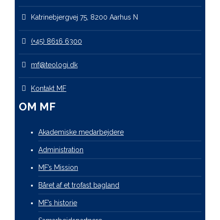
Katrinebjergvej 75, 8200 Aarhus N
(+45) 8616 6300
mf@teologi.dk
Kontakt MF
OM MF
Akademiske medarbejdere
Administration
MF’s Mission
Båret af et trofast bagland
MF’s historie