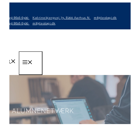
Hop
til
(+45) 8616 6300
Katrinebjergvej 75, 8200 Aarhus N
mf@teologi.dk
indhold
(+45) 8616 6300
mf@teologi.dk
Menu
ALUMNENETVÆRK