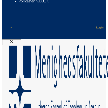
Podcasten ‘UDBLIK’
Login
Luk