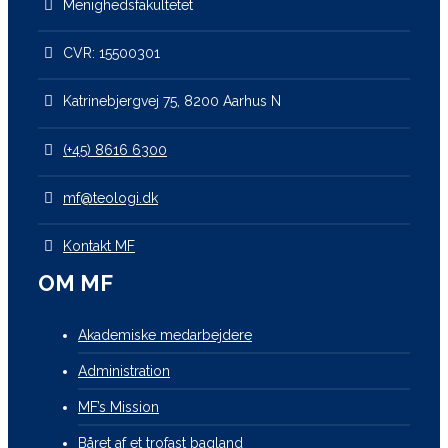
Menighedsfakultetet
CVR: 15500301
Katrinebjergvej 75, 8200 Aarhus N
(+45) 8616 6300
mf@teologi.dk
Kontakt MF
OM MF
Akademiske medarbejdere
Administration
MF’s Mission
Båret af et trofast bagland