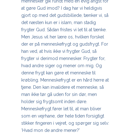
mennesker gik rundt med en evig angst for
at gøre Gud imod? I dag har vi heldigvis
gjort op med det gudsbillede, tænker vi, så
det næsten kun er i islam, man stadig
frygter Gud. Sådan fristes vi let til at tænke.
Men Jesus vil her lære os, hvilken forskel
der er på menneskefrygt og gudsfrygt. For
han ved, at hvis ikke vi frygter Gud, så
frygter vi derimod mennesker. Frygter for,
hvad andre siger og mener om mig. Og
denne frygt kan gøre et menneske til
krøbling. Menneskefrygt er en hård herre at
tjene. Den kan invalidere et menneske, så
man ikke tør gå uden for sin dør, men
holder sig frygtsomt inden døre.
Menneskefrygt fører let til, at man bliver
som en vejrhane, der hele tiden forsigtigt
stikker fingeren i vejret, og
spørger
sig selv:
‘Hvad mon de andre mener?’