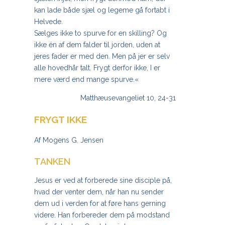
kan lade både sjæl og legeme gå fortabt i
Helvede.
Sælges ikke to spurve for en skilling? Og
ikke én af dem falder til jorden, uden at
jeres fader er med den. Men på jer er selv
alle hovedhår talt. Frygt derfor ikke, I er
mere værd end mange spurve.«
Matthæusevangeliet 10, 24-31
FRYGT IKKE
Af Mogens G. Jensen
TANKEN
Jesus er ved at forberede sine disciple på,
hvad der venter dem, når han nu sender
dem ud i verden for at føre hans gerning
videre. Han forbereder dem på modstand