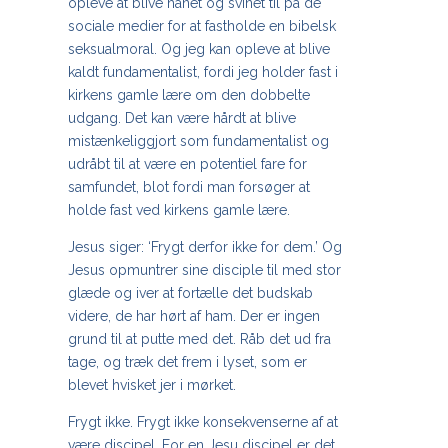
opleve at blive hånet og svinet til på de
sociale medier for at fastholde en bibelsk
seksualmoral. Og jeg kan opleve at blive
kaldt fundamentalist, fordi jeg holder fast i
kirkens gamle lære om den dobbelte
udgang. Det kan være hårdt at blive
mistænkeliggjort som fundamentalist og
udråbt til at være en potentiel fare for
samfundet, blot fordi man forsøger at
holde fast ved kirkens gamle lære.
Jesus siger: ‘Frygt derfor ikke for dem.’ Og
Jesus opmuntrer sine disciple til med stor
glæde og iver at fortælle det budskab
videre, de har hørt af ham. Der er ingen
grund til at putte med det. Råb det ud fra
tage, og træk det frem i lyset, som er
blevet hvisket jer i mørket.
Frygt ikke. Frygt ikke konsekvenserne af at
være discipel. For en Jesu discipel er det