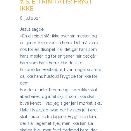
7. S. E. TRINITATIS: FRYGT
IKKE
8. juli 2024
Jesus sagde:
»En discipel står ikke over sin mester, og
en tjener ikke over sin herre. Det må være
nok for en discipel, når det går ham som
hans mester, og for en tjener, når det går
ham som hans herre. Har de kaldt
husbonden Beelzebul, hvor meget snarere
da ikke hans husfolk! Frygt derfor ikke for
dem.
For der er intet hemmeligt, som ikke skal
åbenbares, og intet skjult, som ikke skal
blive kendt. Hvad jeg siger jer i mørket, skal
I tale i lyset, og hvad der hviskes jer i øret,
skal I prædike fra tagene. Frygt ikke dem,
der slår legemet ihjel, men ikke kan slå
sjælen ihjel, men frygt derimod ham, der