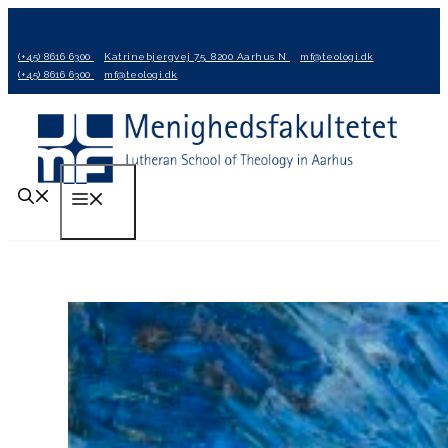
Hop
til
(+45) 8616 6300
Katrinebjergvej 75, 8200 Aarhus N
mf@teologi.dk
indhold
(+45) 8616 6300
mf@teologi.dk
Menu