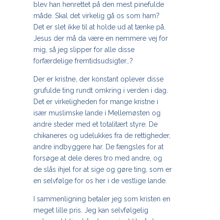
blev han henrettet på den mest pinefulde
måde. Skal det virkelig gå os som ham?
Det er slet ikke til at holde ud at tænke på.
Jesus der må da være en nemmere vej for
mig, så jeg slipper for alle disse
forfærdelige fremtidsudsigter…?
Der er kristne, der konstant oplever disse
grufulde ting rundt omkring i verden i dag.
Det er virkeligheden for mange kristne i
især muslimske lande i Mellemøsten og
andre steder med et totalitært styre. De
chikaneres og udelukkes fra de rettigheder,
andre indbyggere har. De fængsles for at
forsøge at dele deres tro med andre, og
de slås ihjel for at sige og gøre ting, som er
en selvfølge for os her i de vestlige lande.
I sammenligning betaler jeg som kristen en
meget lille pris. Jeg kan selvfølgelig