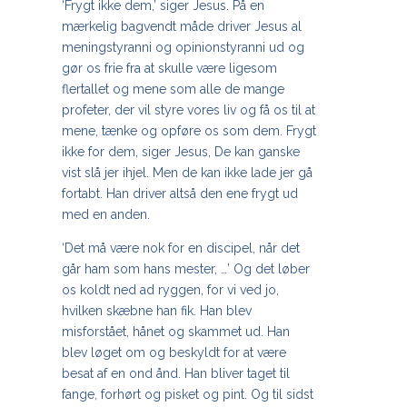
‘Frygt ikke dem,’ siger Jesus. På en
mærkelig bagvendt måde driver Jesus al
meningstyranni og opinionstyranni ud og
gør os frie fra at skulle være ligesom
flertallet og mene som alle de mange
profeter, der vil styre vores liv og få os til at
mene, tænke og opføre os som dem. Frygt
ikke for dem, siger Jesus, De kan ganske
vist slå jer ihjel. Men de kan ikke lade jer gå
fortabt. Han driver altså den ene frygt ud
med en anden.
‘Det må være nok for en discipel, når det
går ham som hans mester
, …’
Og det løber
os koldt ned ad ryggen, for vi ved jo,
hvilken skæbne han fik. Han blev
misforstået, hånet og skammet ud. Han
blev løget om og beskyldt for at være
besat af en ond ånd. Han bliver taget til
fange, forhørt og pisket og pint. Og til sidst