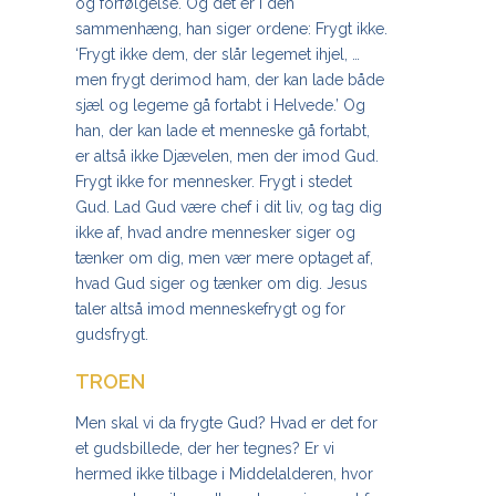
og forfølgelse. Og det er i den
sammenhæng, han siger ordene: Frygt ikke.
‘Frygt ikke dem, der slår legemet ihjel, …
men frygt derimod ham, der kan lade både
sjæl og legeme gå fortabt i Helvede.’ Og
han, der kan lade et menneske gå fortabt,
er altså ikke Djævelen, men der imod Gud.
Frygt ikke for mennesker. Frygt i stedet
Gud. Lad Gud være chef i dit liv, og tag dig
ikke af, hvad andre mennesker siger og
tænker om dig, men vær mere optaget af,
hvad Gud siger og tænker om dig. Jesus
taler altså imod menneskefrygt og for
gudsfrygt.
TROEN
Men skal vi da frygte Gud? Hvad er det for
et gudsbillede, der her tegnes? Er vi
hermed ikke tilbage i Middelalderen, hvor