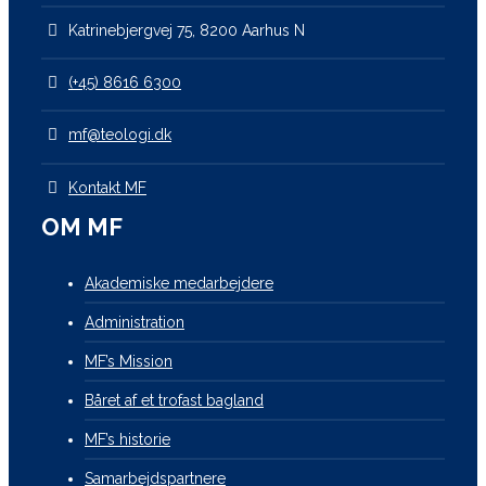
Katrinebjergvej 75, 8200 Aarhus N
(+45) 8616 6300
mf@teologi.dk
Kontakt MF
OM MF
Akademiske medarbejdere
Administration
MF’s Mission
Båret af et trofast bagland
MF’s historie
Samarbejdspartnere