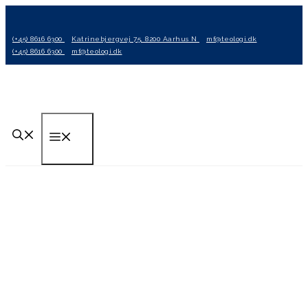
Hop
til
(+45) 8616 6300
Katrinebjergvej 75, 8200 Aarhus N
mf@teologi.dk
indhold
(+45) 8616 6300
mf@teologi.dk
Menu