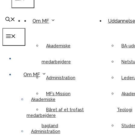
Om MF
Uddannels
Menu
Akademiske
BA-ud
medarbejdere
Netstu
Om MF
Administration
Leder
MF’s Mission
Akadem
Akademiske
Båret af et trofast
Teologi
medarbejdere
bagland
Stude
Administration