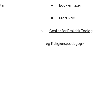
lan
Book en taler
Produkter
Center for Praktisk Teologi
og Religionspædagogik