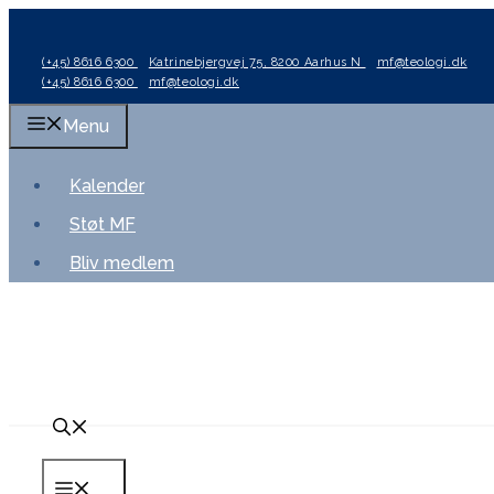
Hop
til
(+45) 8616 6300
Katrinebjergvej 75, 8200 Aarhus N
mf@teologi.dk
indhold
(+45) 8616 6300
mf@teologi.dk
Menu
Kalender
Støt MF
Bliv medlem
Menu