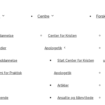
e
Centre
Fors
dannelse
Center for Kristen
dier
Apologetik
uddannelse
Støt Center for Kristen
u
i for Praktisk
Apologetik
Artikler
rende
Ansatte og tilknyttede