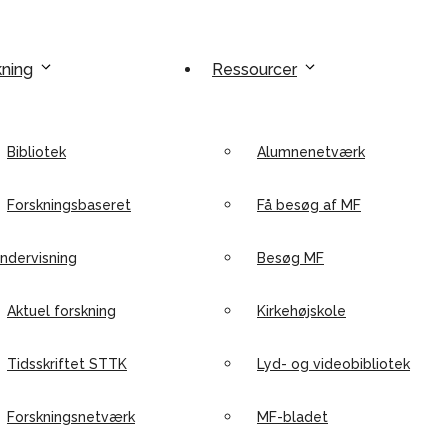
kning
Ressourcer
Bibliotek
Alumnenetværk
Forskningsbaseret
Få besøg af MF
ndervisning
Besøg MF
Aktuel forskning
Kirkehøjskole
Tidsskriftet STTK
Lyd- og videobibliotek
Forskningsnetværk
MF-bladet