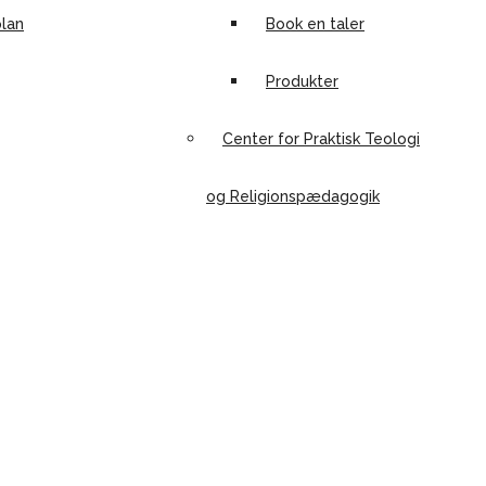
lan
Book en taler
Produkter
Center for Praktisk Teologi
og Religionspædagogik