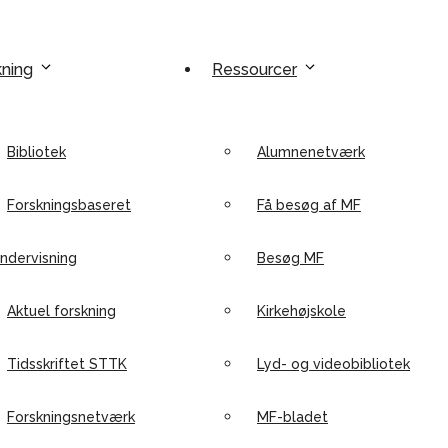
kning
Ressourcer
Bibliotek
Alumnenetværk
Forskningsbaseret
Få besøg af MF
ndervisning
Besøg MF
Aktuel forskning
Kirkehøjskole
Tidsskriftet STTK
Lyd- og videobibliotek
Forskningsnetværk
MF-bladet