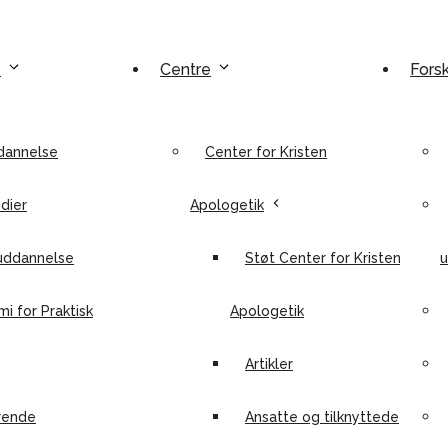
e
Centre
Fors
dannelse
Center for Kristen
dier
Apologetik
uddannelse
Støt Center for Kristen
u
i for Praktisk
Apologetik
Artikler
rende
Ansatte og tilknyttede