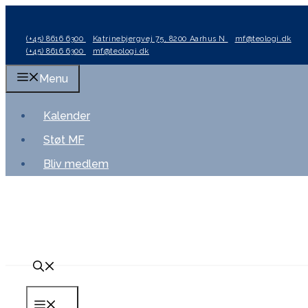
Hop
til
(+45) 8616 6300
Katrinebjergvej 75, 8200 Aarhus N
mf@teologi.dk
indhold
(+45) 8616 6300
mf@teologi.dk
Menu
Kalender
Støt MF
Bliv medlem
Menu