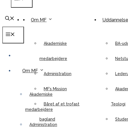
Om MF
Uddannels
Menu
Akademiske
BA-ud
medarbejdere
Netstu
Om MF
Administration
Leder
MF’s Mission
Akadem
Akademiske
Båret af et trofast
Teologi
medarbejdere
bagland
Stude
Administration