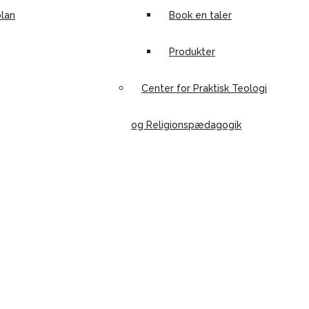
lan
Book en taler
Produkter
Center for Praktisk Teologi
og Religionspædagogik