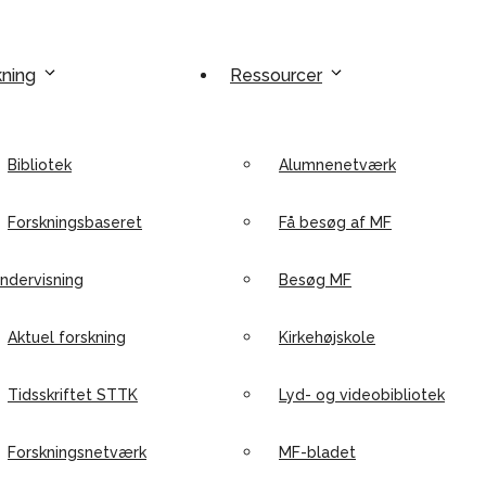
kning
Ressourcer
Bibliotek
Alumnenetværk
Forskningsbaseret
Få besøg af MF
ndervisning
Besøg MF
Aktuel forskning
Kirkehøjskole
Tidsskriftet STTK
Lyd- og videobibliotek
Forskningsnetværk
MF-bladet