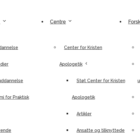
e
Centre
Fors
dannelse
Center for Kristen
dier
Apologetik
uddannelse
Støt Center for Kristen
u
i for Praktisk
Apologetik
Artikler
rende
Ansatte og tilknyttede