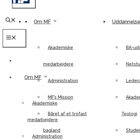
Om MF
Uddannels
Menu
Akademiske
BA-ud
medarbejdere
Netstu
Om MF
Administration
Leder
MF’s Mission
Akadem
Akademiske
Båret af et trofast
Teologi
medarbejdere
bagland
Stude
Administration