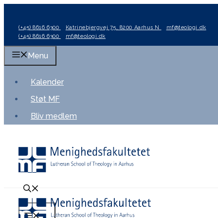
Hop
til
(+45) 8616 6300
Katrinebjergvej 75, 8200 Aarhus N
mf@teologi.dk
indhold
(+45) 8616 6300
mf@teologi.dk
Menu
Kalender
Støt MF
Bliv medlem
Menu