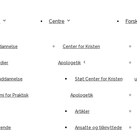
e
Centre
Fors
dannelse
Center for Kristen
dier
Apologetik
uddannelse
Støt Center for Kristen
u
i for Praktisk
Apologetik
Artikler
rende
Ansatte og tilknyttede