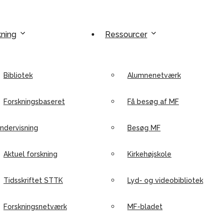
kning
Ressourcer
Bibliotek
Alumnenetværk
Forskningsbaseret
Få besøg af MF
ndervisning
Besøg MF
Aktuel forskning
Kirkehøjskole
Tidsskriftet STTK
Lyd- og videobibliotek
Forskningsnetværk
MF-bladet