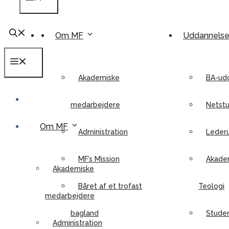
Om MF
Uddannels
Menu
Akademiske
BA-ud
medarbejdere
Netstu
Om MF
Administration
Leder
MF’s Mission
Akadem
Akademiske
Båret af et trofast
Teologi
medarbejdere
bagland
Stude
Administration