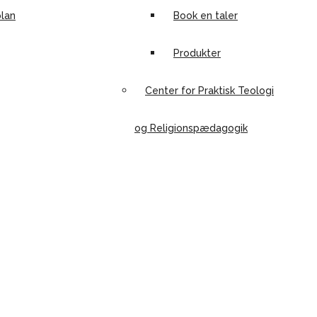
lan
Book en taler
Produkter
Center for Praktisk Teologi
og Religionspædagogik