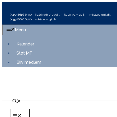
Hop
til
(+45) 8616 6300
Katrinebjergvej 75, 8200 Aarhus N
mf@teologi.dk
indhold
(+45) 8616 6300
mf@teologi.dk
Menu
Kalender
Støt MF
Bliv medlem
Menu