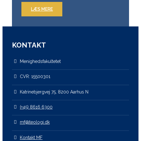
LÆS MERE
KONTAKT
Menighedsfakultetet
CVR: 15500301
Katrinebjergvej 75, 8200 Aarhus N
(+45) 8616 6300
mf@teologi.dk
Kontakt MF