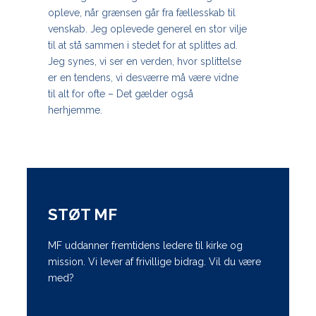
opleve, når grænsen går fra fællesskab til
venskab. Jeg oplevede generel en stor vilje
til at stå sammen i stedet for at splittes ad.
Jeg synes, vi ser en verden, hvor splittelse
er en tendens, vi desværre må være vidne
til alt for ofte – Det gælder også
herhjemme.
STØT MF
MF uddanner fremtidens ledere til kirke og
mission. Vi lever af frivillige bidrag. Vil du være
med?