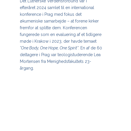
Det Lutherske Verdensforbund var i
efteråret 2024 samlet til en international
konference i Prag med fokus det
økumeniske samarbejde – at forene kirker
fremfor at splitte dem. Konferencen
fungerede som en evaluering af et tidligere
møde i Krakow i 2023, der havde temaet
”One Body, One Hope, One Spirit”
. En af de 60
deltagere i Prag var teologistuderende Lea
Mortensen fra Menighedsfakultets 23-
årgang.