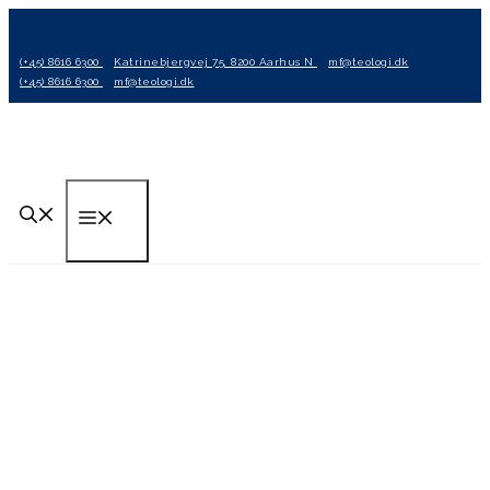
Hop
til
(+45) 8616 6300
Katrinebjergvej 75, 8200 Aarhus N
mf@teologi.dk
indhold
(+45) 8616 6300
mf@teologi.dk
Menu