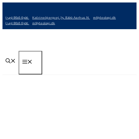
Hop
til
(+45) 8616 6300
Katrinebjergvej 75, 8200 Aarhus N
mf@teologi.dk
indhold
(+45) 8616 6300
mf@teologi.dk
Menu