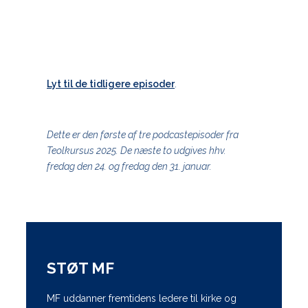
Lyt til de tidligere episoder
.
Dette er den første af tre podcastepisoder fra
Teolkursus 2025. De næste to udgives hhv.
fredag den 24. og fredag den 31. januar.
STØT MF
MF uddanner fremtidens ledere til kirke og