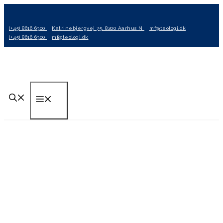
Hop
til
(+45) 8616 6300
Katrinebjergvej 75, 8200 Aarhus N
mf@teologi.dk
indhold
(+45) 8616 6300
mf@teologi.dk
Menu