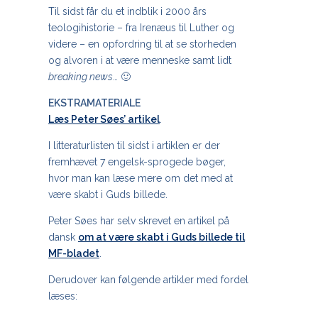
Til sidst får du et indblik i 2000 års
teologihistorie – fra Irenæus til Luther og
videre – en opfordring til at se storheden
og alvoren i at være menneske samt lidt
breaking news
… 🙂
EKSTRAMATERIALE
Læs Peter Søes’ artikel
.
I litteraturlisten til sidst i artiklen er der
fremhævet 7 engelsk-sprogede bøger,
hvor man kan læse mere om det med at
være skabt i Guds billede.
Peter Søes har selv skrevet en artikel på
dansk
om at være skabt i Guds billede til
MF-bladet
.
Derudover kan følgende artikler med fordel
læses: