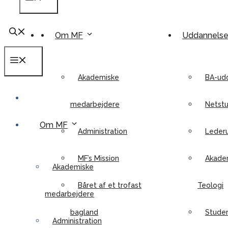
Om MF
Uddannels
Menu
Akademiske
BA-ud
medarbejdere
Netstu
Om MF
Administration
Leder
MF’s Mission
Akadem
Akademiske
Båret af et trofast
Teologi
medarbejdere
bagland
Stude
Administration