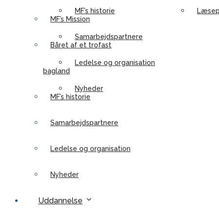
MF’s historie
Læsep
MF’s Mission
Samarbejdspartnere
Båret af et trofast
Ledelse og organisation
bagland
Nyheder
MF’s historie
Samarbejdspartnere
Ledelse og organisation
Nyheder
Uddannelse