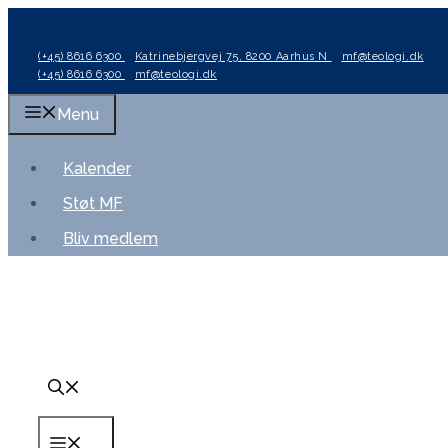
Hop
til
(+45) 8616 6300
Katrinebjergvej 75, 8200 Aarhus N
mf@teologi.dk
indhold
(+45) 8616 6300
mf@teologi.dk
Menu
Kalender
Støt MF
Bliv medlem
Menu