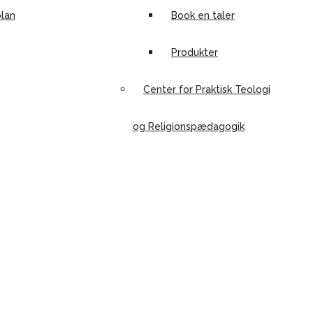
lan
Book en taler
Produkter
Center for Praktisk Teologi
og Religionspædagogik