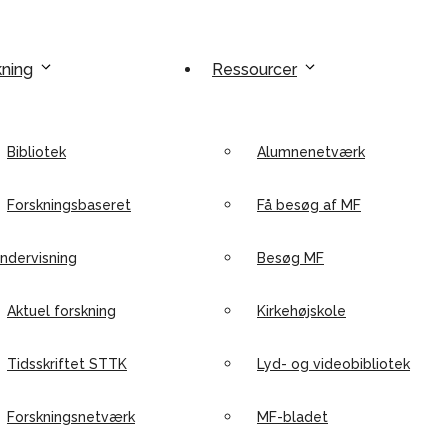
kning
Ressourcer
Bibliotek
Alumnenetværk
Forskningsbaseret
Få besøg af MF
ndervisning
Besøg MF
Aktuel forskning
Kirkehøjskole
Tidsskriftet STTK
Lyd- og videobibliotek
Forskningsnetværk
MF-bladet