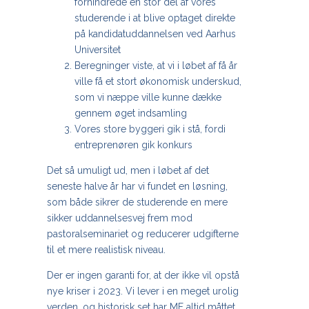
forhindrede en stor del af vores
studerende i at blive optaget direkte
på kandidatuddannelsen ved Aarhus
Universitet
Beregninger viste, at vi i løbet af få år
ville få et stort økonomisk underskud,
som vi næppe ville kunne dække
gennem øget indsamling
Vores store byggeri gik i stå, fordi
entreprenøren gik konkurs
Det så umuligt ud, men i løbet af det
seneste halve år har vi fundet en løsning,
som både sikrer de studerende en mere
sikker uddannelsesvej frem mod
pastoralseminariet og reducerer udgifterne
til et mere realistisk niveau.
Der er ingen garanti for, at der ikke vil opstå
nye kriser i 2023. Vi lever i en meget urolig
verden, og historisk set har MF altid måttet