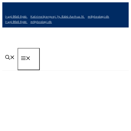
Hop
til
(+45) 8616 6300
Katrinebjergvej 75, 8200 Aarhus N
mf@teologi.dk
indhold
(+45) 8616 6300
mf@teologi.dk
Menu