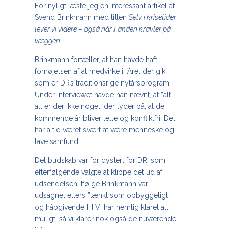
For nyligt læste jeg en interessant artikel af
Svend Brinkmann med titlen
Selv i krisetider
lever vi videre – også når Fanden kravler på
væggen.
Brinkmann fortæller, at han havde haft
fornøjelsen af at medvirke i ”Året der gik”,
som er DR’s traditionsrige nytårsprogram.
Under interviewet havde han nævnt, at ”alt i
alt er der ikke noget, der tyder på, at de
kommende år bliver lette og konfliktfri. Det
har altid været svært at være menneske og
lave samfund.”
Det budskab var for dystert for DR, som
efterfølgende valgte at klippe det ud af
udsendelsen. Ifølge Brinkmann var
udsagnet ellers ”tænkt som opbyggeligt
og håbgivende […] Vi har nemlig klaret alt
muligt, så vi klarer nok også de nuværende