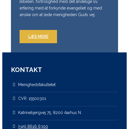
Bibelen, fortrolighed med det åndelige liv,
erfaring med at forkynde evangeliet og med
ønske om at lede menigheden Guds vej.
LÆS MERE
KONTAKT
Menighedsfakultetet
CVR: 15500301
Katrinebjergvej 75, 8200 Aarhus N
(+45) 8616 6300