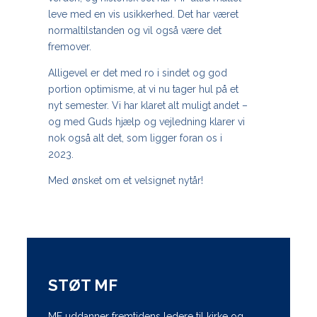
leve med en vis usikkerhed. Det har været
normaltilstanden og vil også være det
fremover.
Alligevel er det med ro i sindet og god
portion optimisme, at vi nu tager hul på et
nyt semester. Vi har klaret alt muligt andet –
og med Guds hjælp og vejledning klarer vi
nok også alt det, som ligger foran os i
2023.
Med ønsket om et velsignet nytår!
STØT MF
MF uddanner fremtidens ledere til kirke og