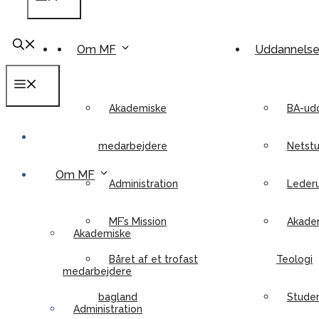
Om MF
Uddannels
Menu
Akademiske
BA-ud
medarbejdere
Netstu
Om MF
Administration
Leder
MF’s Mission
Akadem
Akademiske
Båret af et trofast
Teologi
medarbejdere
bagland
Stude
Administration