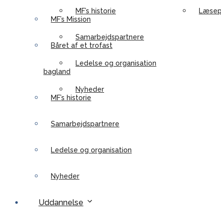
MF’s historie
Læsep
MF’s Mission
Samarbejdspartnere
Båret af et trofast
Ledelse og organisation
bagland
Nyheder
MF’s historie
Samarbejdspartnere
Ledelse og organisation
Nyheder
Uddannelse