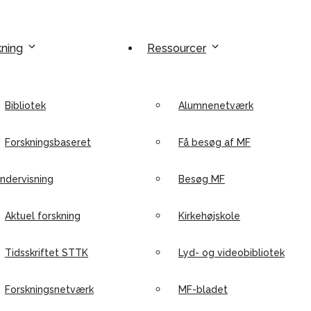
kning
Ressourcer
Bibliotek
Alumnenetværk
Forskningsbaseret
Få besøg af MF
ndervisning
Besøg MF
Aktuel forskning
Kirkehøjskole
Tidsskriftet STTK
Lyd- og videobibliotek
Forskningsnetværk
MF-bladet