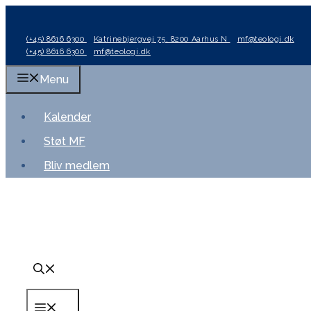
Hop
til
(+45) 8616 6300
Katrinebjergvej 75, 8200 Aarhus N
mf@teologi.dk
indhold
(+45) 8616 6300
mf@teologi.dk
Menu
Kalender
Støt MF
Bliv medlem
Menu