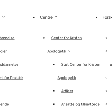
e
Centre
Fors
dannelse
Center for Kristen
dier
Apologetik
uddannelse
Støt Center for Kristen
u
i for Praktisk
Apologetik
Artikler
rende
Ansatte og tilknyttede