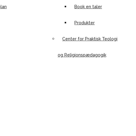
lan
Book en taler
Produkter
Center for Praktisk Teologi
og Religionspædagogik