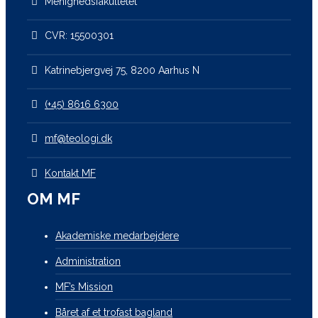
Menighedsfakultetet
CVR: 15500301
Katrinebjergvej 75, 8200 Aarhus N
(+45) 8616 6300
mf@teologi.dk
Kontakt MF
OM MF
Akademiske medarbejdere
Administration
MF’s Mission
Båret af et trofast bagland