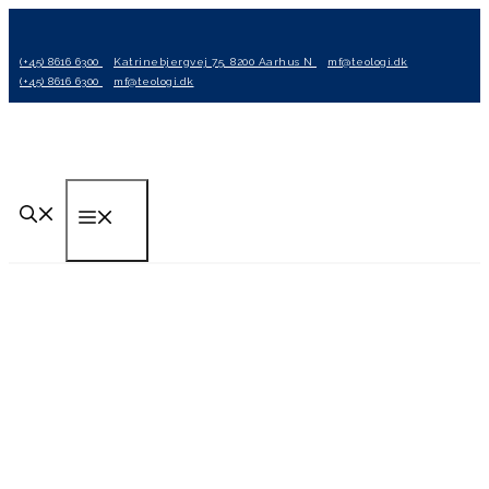
Hop
til
(+45) 8616 6300
Katrinebjergvej 75, 8200 Aarhus N
mf@teologi.dk
indhold
(+45) 8616 6300
mf@teologi.dk
Menu