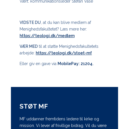
Vært: kommunikationsleder Stefan Vase
VIDSTE DU
, at du kan blive medlem af
Menighedsfakultetet? Læs mere her:
https://teologi.dk/medlem
VÆR MED
til at støtte Menighedsfakultetets
arbejde:
https://teologi.dk/stoet-mf
Eller giv en gave via
MobilePay: 21204.
STØT MF
MF uddanner fremtidens ledere til kirke og
mission. Vi lever af frivillige bidrag. Vil du være