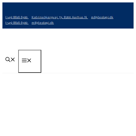
Hop
til
(+45) 8616 6300
Katrinebjergvej 75, 8200 Aarhus N
mf@teologi.dk
indhold
(+45) 8616 6300
mf@teologi.dk
Menu