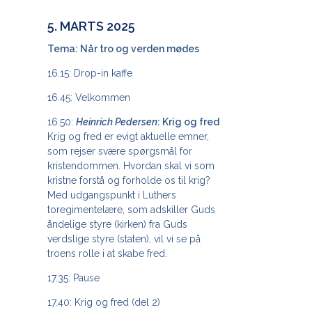
5. MARTS 2025
Tema: Når tro og verden mødes
16.15: Drop-in kaffe
16.45: Velkommen
16.50:
Heinrich Pedersen
: Krig og fred
Krig og fred er evigt aktuelle emner,
som rejser svære spørgsmål for
kristendommen. Hvordan skal vi som
kristne forstå og forholde os til krig?
Med udgangspunkt i Luthers
toregimentelære, som adskiller Guds
åndelige styre (kirken) fra Guds
verdslige styre (staten), vil vi se på
troens rolle i at skabe fred.
17.35: Pause
17.40: Krig og fred (del 2)