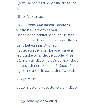
17.40: Nadver, død og opstandelse (del
2)
18.30: Aftensmad
19:20:
Daniel Præstholm
: Bibelens
vigtigste vers om dåben
Dåben er en central handling i kristen
tro, men hvad siger Bibelen egentlig om
dens betydning? Dyk ned i
nøglepassager, som belyser dåbens
teologiske og åndelige dybde. Vi ser
på, hvordan dåben forstås som en del af
frelseshistorien, et tegn på Guds nåde
og en indvielse til det kristne fællesskab.
20.05: Pause
20.10: Bibelens vigtigste vers om dåben
(del 2)
20.55: Kaffe og opsamling