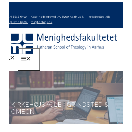
Hop
til
(+45) 8616 6300
Katrinebjergvej 75, 8200 Aarhus N
mf@teologi.dk
indhold
(+45) 8616 6300
mf@teologi.dk
Menu
KIRKEHØJSKOLE I GRINDSTED &
OMEGN