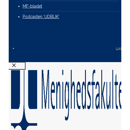
MF-bladet
Podcasten ‘UDBLIK’
Login
Luk