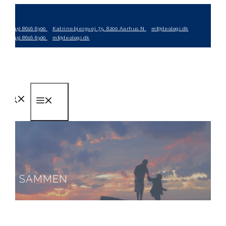
Hop
til
(+45) 8616 6300
Katrinebjergvej 75, 8200 Aarhus N
mf@teologi.dk
indhold
(+45) 8616 6300
mf@teologi.dk
Menu
SAMMEN