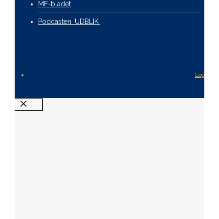
MF-bladet
Podcasten ‘UDBLIK’
Login
Luk