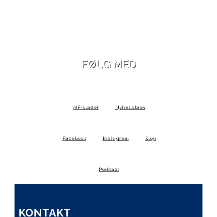
FØLG MED
MF-bladet
Nyhedsbrev
Facebook
Instagram
Blog
Podcast
KONTAKT