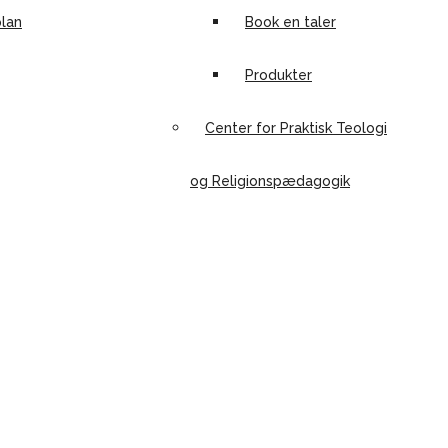
lan
Book en taler
Produkter
Center for Praktisk Teologi
og Religionspædagogik