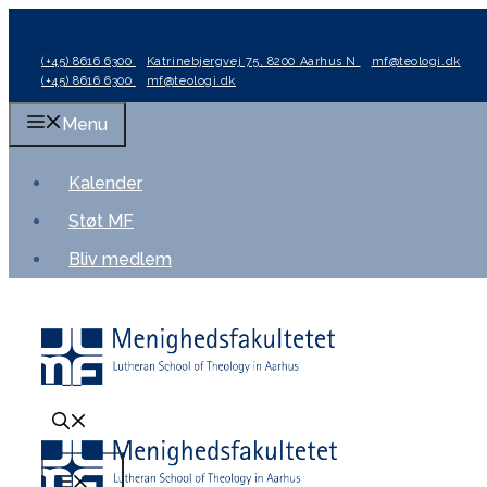
Hop
til
(+45) 8616 6300
Katrinebjergvej 75, 8200 Aarhus N
mf@teologi.dk
indhold
(+45) 8616 6300
mf@teologi.dk
Menu
Kalender
Støt MF
Bliv medlem
Menu