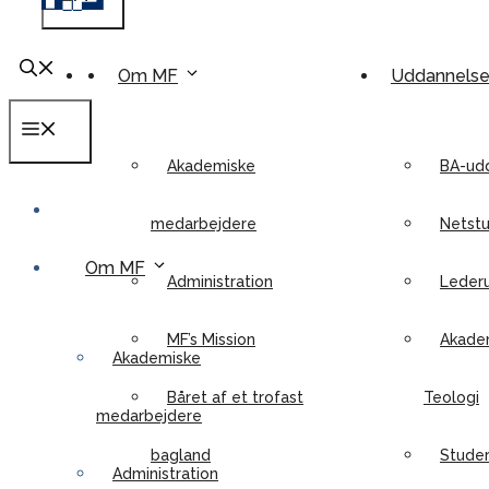
Om MF
Uddannels
Menu
Akademiske
BA-ud
medarbejdere
Netstu
Om MF
Administration
Leder
MF’s Mission
Akadem
Akademiske
Båret af et trofast
Teologi
medarbejdere
bagland
Stude
Administration