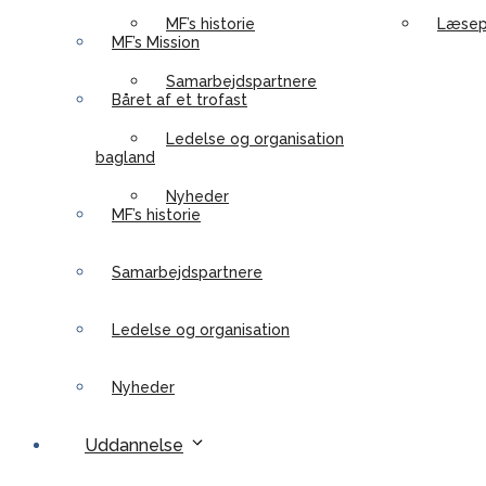
MF’s historie
Læsep
MF’s Mission
Samarbejdspartnere
Båret af et trofast
Ledelse og organisation
bagland
Nyheder
MF’s historie
Samarbejdspartnere
Ledelse og organisation
Nyheder
Uddannelse