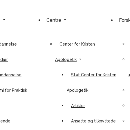
e
Centre
Fors
dannelse
Center for Kristen
dier
Apologetik
uddannelse
Støt Center for Kristen
u
i for Praktisk
Apologetik
Artikler
rende
Ansatte og tilknyttede