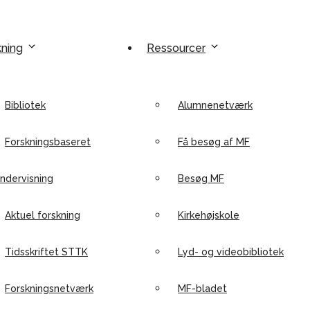
kning
Ressourcer
Bibliotek
Alumnenetværk
Forskningsbaseret
Få besøg af MF
ndervisning
Besøg MF
Aktuel forskning
Kirkehøjskole
Tidsskriftet STTK
Lyd- og videobibliotek
Forskningsnetværk
MF-bladet